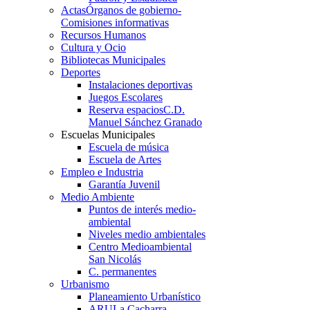
Actas
Órganos de gobierno-
Comisiones informativas
Recursos Humanos
Cultura y Ocio
Bibliotecas Municipales
Deportes
Instalaciones deportivas
Juegos Escolares
Reserva espacios
C.D.
Manuel Sánchez Granado
Escuelas Municipales
Escuela de música
Escuela de Artes
Empleo e Industria
Garantía Juvenil
Medio Ambiente
Puntos de interés medio-
ambiental
Niveles medio ambientales
Centro Medioambiental
San Nicolás
C. permanentes
Urbanismo
Planeamiento Urbanístico
ARU
La Cacharra-