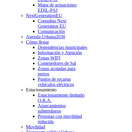
Mapa de actuaciones
EDIL-PAI
NextGenerationEU
Consultas Next
Generation EU
Comunicación
Agenda Urbana
2030
Cómo llegar
Dependencias municipales
Información y Atención
Zonas WIFI
Contenedores de Sal
Zonas acotadas para
perros
Puntos de recarga
vehículos eléctricos
Estacionamiento
Estacionamiento limitado
O.R.A.
Aparcamientos
subterráneos
Personas con movilidad
reducida
Movilidad