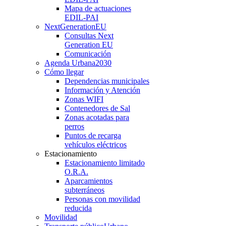
Mapa de actuaciones
EDIL-PAI
NextGenerationEU
Consultas Next
Generation EU
Comunicación
Agenda Urbana
2030
Cómo llegar
Dependencias municipales
Información y Atención
Zonas WIFI
Contenedores de Sal
Zonas acotadas para
perros
Puntos de recarga
vehículos eléctricos
Estacionamiento
Estacionamiento limitado
O.R.A.
Aparcamientos
subterráneos
Personas con movilidad
reducida
Movilidad