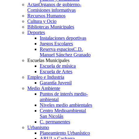
Actas
Órganos de gobierno-
Comisiones informativas
Recursos Humanos
Cultura y Ocio
Bibliotecas Municipales
Deportes
Instalaciones deportivas
Juegos Escolares
Reserva espacios
C.D.
Manuel Sánchez Granado
Escuelas Municipales
Escuela de música
Escuela de Artes
Empleo e Industria
Garantía Juvenil
Medio Ambiente
Puntos de interés medio-
ambiental
Niveles medio ambientales
Centro Medioambiental
San Nicolás
C. permanentes
Urbanismo
Planeamiento Urbanístico
ARU
La Cacharra-