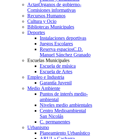
Actas
Órganos de gobierno-
Comisiones informativas
Recursos Humanos
Cultura y Ocio
Bibliotecas Municipales
Deportes
Instalaciones deportivas
Juegos Escolares
Reserva espacios
C.D.
Manuel Sánchez Granado
Escuelas Municipales
Escuela de música
Escuela de Artes
Empleo e Industria
Garantía Juvenil
Medio Ambiente
Puntos de interés medio-
ambiental
Niveles medio ambientales
Centro Medioambiental
San Nicolás
C. permanentes
Urbanismo
Planeamiento Urbanístico
ARU
La Cacharra-