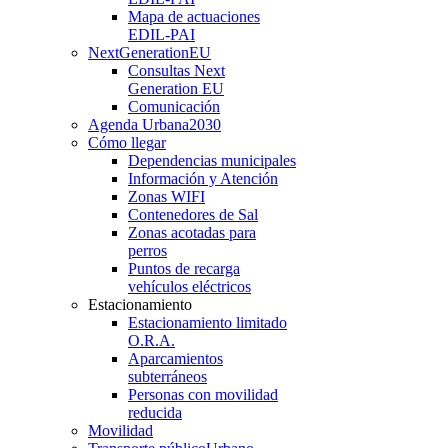
Mapa de actuaciones
EDIL-PAI
NextGenerationEU
Consultas Next
Generation EU
Comunicación
Agenda Urbana
2030
Cómo llegar
Dependencias municipales
Información y Atención
Zonas WIFI
Contenedores de Sal
Zonas acotadas para
perros
Puntos de recarga
vehículos eléctricos
Estacionamiento
Estacionamiento limitado
O.R.A.
Aparcamientos
subterráneos
Personas con movilidad
reducida
Movilidad