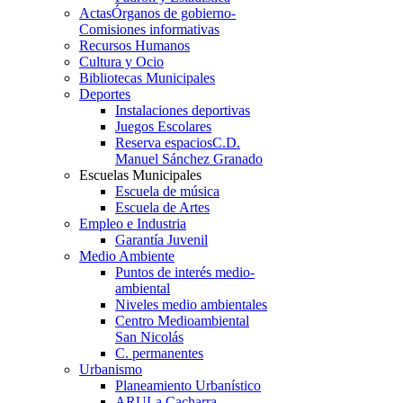
Actas
Órganos de gobierno-
Comisiones informativas
Recursos Humanos
Cultura y Ocio
Bibliotecas Municipales
Deportes
Instalaciones deportivas
Juegos Escolares
Reserva espacios
C.D.
Manuel Sánchez Granado
Escuelas Municipales
Escuela de música
Escuela de Artes
Empleo e Industria
Garantía Juvenil
Medio Ambiente
Puntos de interés medio-
ambiental
Niveles medio ambientales
Centro Medioambiental
San Nicolás
C. permanentes
Urbanismo
Planeamiento Urbanístico
ARU
La Cacharra-