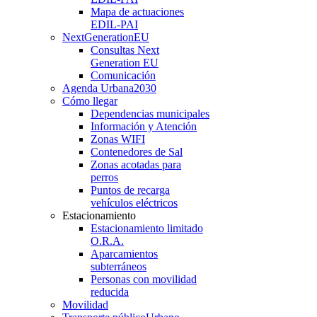
Mapa de actuaciones
EDIL-PAI
NextGenerationEU
Consultas Next
Generation EU
Comunicación
Agenda Urbana
2030
Cómo llegar
Dependencias municipales
Información y Atención
Zonas WIFI
Contenedores de Sal
Zonas acotadas para
perros
Puntos de recarga
vehículos eléctricos
Estacionamiento
Estacionamiento limitado
O.R.A.
Aparcamientos
subterráneos
Personas con movilidad
reducida
Movilidad