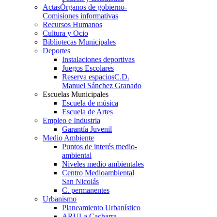
Actas
Órganos de gobierno-
Comisiones informativas
Recursos Humanos
Cultura y Ocio
Bibliotecas Municipales
Deportes
Instalaciones deportivas
Juegos Escolares
Reserva espacios
C.D.
Manuel Sánchez Granado
Escuelas Municipales
Escuela de música
Escuela de Artes
Empleo e Industria
Garantía Juvenil
Medio Ambiente
Puntos de interés medio-
ambiental
Niveles medio ambientales
Centro Medioambiental
San Nicolás
C. permanentes
Urbanismo
Planeamiento Urbanístico
ARU
La Cacharra-