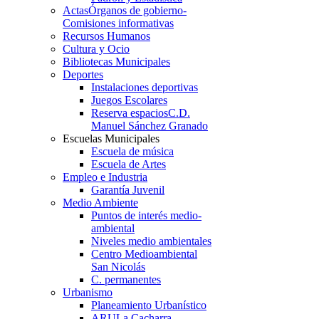
Actas
Órganos de gobierno-
Comisiones informativas
Recursos Humanos
Cultura y Ocio
Bibliotecas Municipales
Deportes
Instalaciones deportivas
Juegos Escolares
Reserva espacios
C.D.
Manuel Sánchez Granado
Escuelas Municipales
Escuela de música
Escuela de Artes
Empleo e Industria
Garantía Juvenil
Medio Ambiente
Puntos de interés medio-
ambiental
Niveles medio ambientales
Centro Medioambiental
San Nicolás
C. permanentes
Urbanismo
Planeamiento Urbanístico
ARU
La Cacharra-