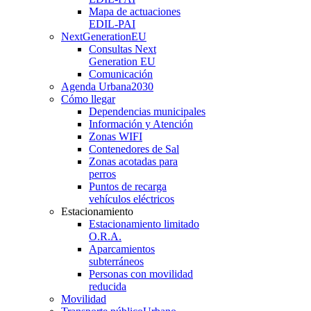
Mapa de actuaciones
EDIL-PAI
NextGenerationEU
Consultas Next
Generation EU
Comunicación
Agenda Urbana
2030
Cómo llegar
Dependencias municipales
Información y Atención
Zonas WIFI
Contenedores de Sal
Zonas acotadas para
perros
Puntos de recarga
vehículos eléctricos
Estacionamiento
Estacionamiento limitado
O.R.A.
Aparcamientos
subterráneos
Personas con movilidad
reducida
Movilidad