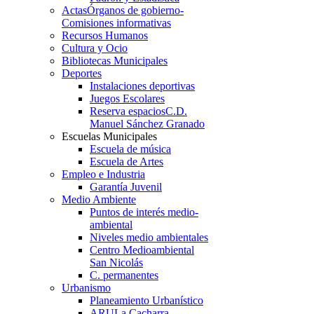
Actas
Órganos de gobierno-
Comisiones informativas
Recursos Humanos
Cultura y Ocio
Bibliotecas Municipales
Deportes
Instalaciones deportivas
Juegos Escolares
Reserva espacios
C.D.
Manuel Sánchez Granado
Escuelas Municipales
Escuela de música
Escuela de Artes
Empleo e Industria
Garantía Juvenil
Medio Ambiente
Puntos de interés medio-
ambiental
Niveles medio ambientales
Centro Medioambiental
San Nicolás
C. permanentes
Urbanismo
Planeamiento Urbanístico
ARU
La Cacharra-