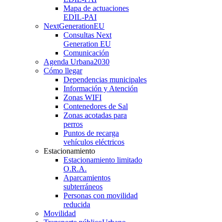
Mapa de actuaciones
EDIL-PAI
NextGenerationEU
Consultas Next
Generation EU
Comunicación
Agenda Urbana
2030
Cómo llegar
Dependencias municipales
Información y Atención
Zonas WIFI
Contenedores de Sal
Zonas acotadas para
perros
Puntos de recarga
vehículos eléctricos
Estacionamiento
Estacionamiento limitado
O.R.A.
Aparcamientos
subterráneos
Personas con movilidad
reducida
Movilidad