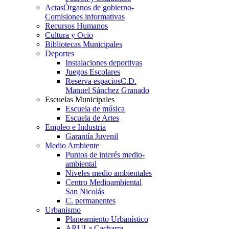
Actas
Órganos de gobierno-
Comisiones informativas
Recursos Humanos
Cultura y Ocio
Bibliotecas Municipales
Deportes
Instalaciones deportivas
Juegos Escolares
Reserva espacios
C.D.
Manuel Sánchez Granado
Escuelas Municipales
Escuela de música
Escuela de Artes
Empleo e Industria
Garantía Juvenil
Medio Ambiente
Puntos de interés medio-
ambiental
Niveles medio ambientales
Centro Medioambiental
San Nicolás
C. permanentes
Urbanismo
Planeamiento Urbanístico
ARU
La Cacharra-