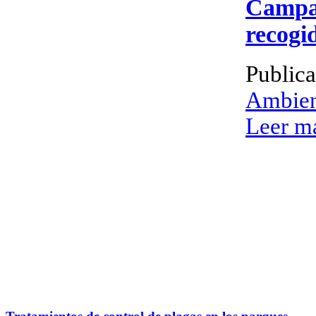
Campañ
recogi
Public
Ambien
Leer má