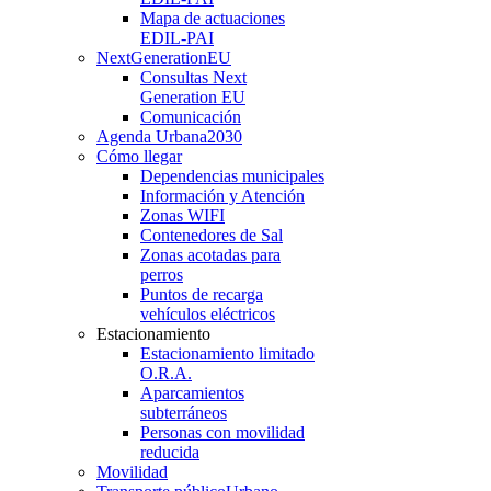
Mapa de actuaciones
EDIL-PAI
NextGenerationEU
Consultas Next
Generation EU
Comunicación
Agenda Urbana
2030
Cómo llegar
Dependencias municipales
Información y Atención
Zonas WIFI
Contenedores de Sal
Zonas acotadas para
perros
Puntos de recarga
vehículos eléctricos
Estacionamiento
Estacionamiento limitado
O.R.A.
Aparcamientos
subterráneos
Personas con movilidad
reducida
Movilidad