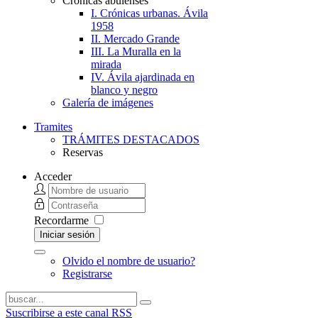
Crónicas abulenses
I. Crónicas urbanas. Ávila
1958
II. Mercado Grande
III. La Muralla en la
mirada
IV. Ávila ajardinada en
blanco y negro
Galería de imágenes
Tramites
TRÁMITES DESTACADOS
Reservas
Acceder
Recordarme
Iniciar sesión
Olvido el nombre de usuario?
Registrarse
Suscribirse a este canal RSS