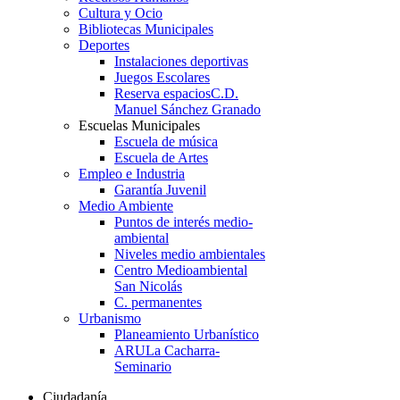
Cultura y Ocio
Bibliotecas Municipales
Deportes
Instalaciones deportivas
Juegos Escolares
Reserva espacios
C.D.
Manuel Sánchez Granado
Escuelas Municipales
Escuela de música
Escuela de Artes
Empleo e Industria
Garantía Juvenil
Medio Ambiente
Puntos de interés medio-
ambiental
Niveles medio ambientales
Centro Medioambiental
San Nicolás
C. permanentes
Urbanismo
Planeamiento Urbanístico
ARU
La Cacharra-
Seminario
Ciudadanía