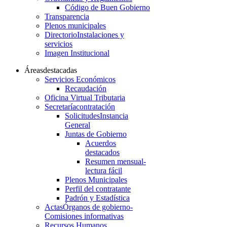
Código de Buen Gobierno
Transparencia
Plenos municipales
Directorio
Instalaciones y
servicios
Imagen Institucional
Áreas
destacadas
Servicios Económicos
Recaudación
Oficina Virtual Tributaria
Secretaría
contratación
Solicitudes
Instancia
General
Juntas de Gobierno
Acuerdos
destacados
Resumen mensual-
lectura fácil
Plenos Municipales
Perfil del contratante
Padrón y Estadística
Actas
Órganos de gobierno-
Comisiones informativas
Recursos Humanos