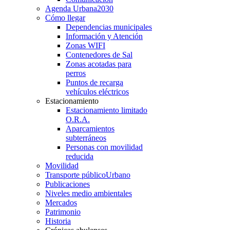
Agenda Urbana
2030
Cómo llegar
Dependencias municipales
Información y Atención
Zonas WIFI
Contenedores de Sal
Zonas acotadas para
perros
Puntos de recarga
vehículos eléctricos
Estacionamiento
Estacionamiento limitado
O.R.A.
Aparcamientos
subterráneos
Personas con movilidad
reducida
Movilidad
Transporte público
Urbano
Publicaciones
Niveles medio ambientales
Mercados
Patrimonio
Historia