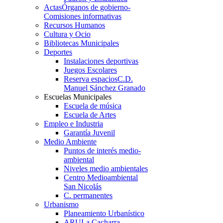
Actas
Órganos de gobierno-
Comisiones informativas
Recursos Humanos
Cultura y Ocio
Bibliotecas Municipales
Deportes
Instalaciones deportivas
Juegos Escolares
Reserva espacios
C.D.
Manuel Sánchez Granado
Escuelas Municipales
Escuela de música
Escuela de Artes
Empleo e Industria
Garantía Juvenil
Medio Ambiente
Puntos de interés medio-
ambiental
Niveles medio ambientales
Centro Medioambiental
San Nicolás
C. permanentes
Urbanismo
Planeamiento Urbanístico
ARU
La Cacharra-