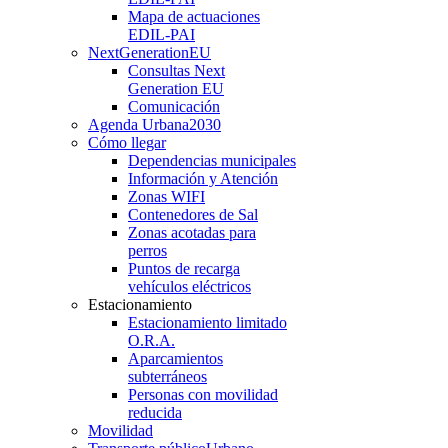
Mapa de actuaciones
EDIL-PAI
NextGenerationEU
Consultas Next
Generation EU
Comunicación
Agenda Urbana
2030
Cómo llegar
Dependencias municipales
Información y Atención
Zonas WIFI
Contenedores de Sal
Zonas acotadas para
perros
Puntos de recarga
vehículos eléctricos
Estacionamiento
Estacionamiento limitado
O.R.A.
Aparcamientos
subterráneos
Personas con movilidad
reducida
Movilidad