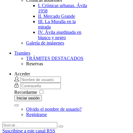
Crónicas abulenses
I. Crónicas urbanas. Ávila
1958
II. Mercado Grande
III. La Muralla en la
mirada
IV. Ávila ajardinada en
blanco y negro
Galería de imágenes
Tramites
TRÁMITES DESTACADOS
Reservas
Acceder
Recordarme
Iniciar sesión
Olvido el nombre de usuario?
Registrarse
Suscribirse a este canal RSS