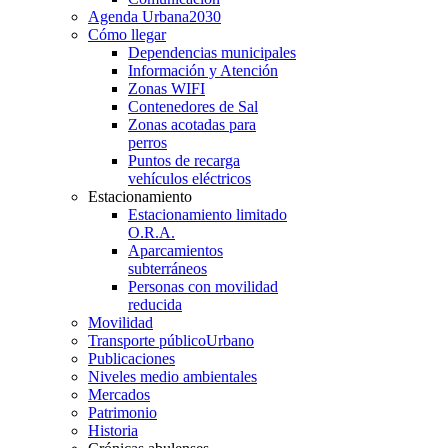
Agenda Urbana
2030
Cómo llegar
Dependencias municipales
Información y Atención
Zonas WIFI
Contenedores de Sal
Zonas acotadas para
perros
Puntos de recarga
vehículos eléctricos
Estacionamiento
Estacionamiento limitado
O.R.A.
Aparcamientos
subterráneos
Personas con movilidad
reducida
Movilidad
Transporte público
Urbano
Publicaciones
Niveles medio ambientales
Mercados
Patrimonio
Historia