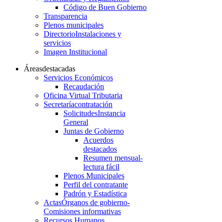
Código de Buen Gobierno
Transparencia
Plenos municipales
Directorio
Instalaciones y
servicios
Imagen Institucional
Áreas
destacadas
Servicios Económicos
Recaudación
Oficina Virtual Tributaria
Secretaría
contratación
Solicitudes
Instancia
General
Juntas de Gobierno
Acuerdos
destacados
Resumen mensual-
lectura fácil
Plenos Municipales
Perfil del contratante
Padrón y Estadística
Actas
Órganos de gobierno-
Comisiones informativas
Recursos Humanos