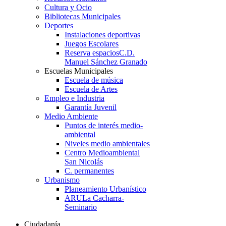
Cultura y Ocio
Bibliotecas Municipales
Deportes
Instalaciones deportivas
Juegos Escolares
Reserva espacios
C.D.
Manuel Sánchez Granado
Escuelas Municipales
Escuela de música
Escuela de Artes
Empleo e Industria
Garantía Juvenil
Medio Ambiente
Puntos de interés medio-
ambiental
Niveles medio ambientales
Centro Medioambiental
San Nicolás
C. permanentes
Urbanismo
Planeamiento Urbanístico
ARU
La Cacharra-
Seminario
Ciudadanía