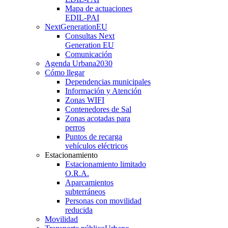
Mapa de actuaciones
EDIL-PAI
NextGenerationEU
Consultas Next
Generation EU
Comunicación
Agenda Urbana
2030
Cómo llegar
Dependencias municipales
Información y Atención
Zonas WIFI
Contenedores de Sal
Zonas acotadas para
perros
Puntos de recarga
vehículos eléctricos
Estacionamiento
Estacionamiento limitado
O.R.A.
Aparcamientos
subterráneos
Personas con movilidad
reducida
Movilidad