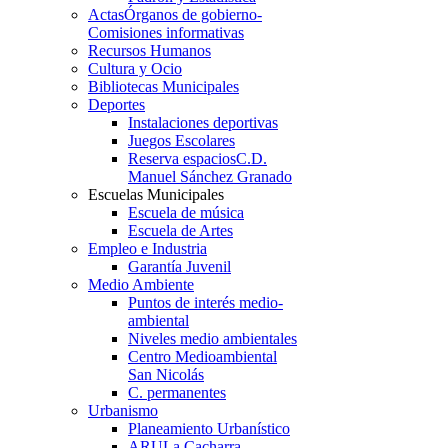
Actas
Órganos de gobierno-
Comisiones informativas
Recursos Humanos
Cultura y Ocio
Bibliotecas Municipales
Deportes
Instalaciones deportivas
Juegos Escolares
Reserva espacios
C.D.
Manuel Sánchez Granado
Escuelas Municipales
Escuela de música
Escuela de Artes
Empleo e Industria
Garantía Juvenil
Medio Ambiente
Puntos de interés medio-
ambiental
Niveles medio ambientales
Centro Medioambiental
San Nicolás
C. permanentes
Urbanismo
Planeamiento Urbanístico
ARU
La Cacharra-