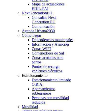
Mapa de actuaciones
EDIL-PAI
NextGenerationEU
Consultas Next
Generation EU
Comunicación
Agenda Urbana
2030
Cómo llegar
Dependencias municipales
Información y Atención
Zonas WIFI
Contenedores de Sal
Zonas acotadas para
perros
Puntos de recarga
vehículos eléctricos
Estacionamiento
Estacionamiento limitado
O.R.A.
Aparcamientos
subterráneos
Personas con movilidad
reducida
Movilidad