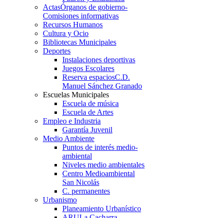
Actas
Órganos de gobierno-
Comisiones informativas
Recursos Humanos
Cultura y Ocio
Bibliotecas Municipales
Deportes
Instalaciones deportivas
Juegos Escolares
Reserva espacios
C.D.
Manuel Sánchez Granado
Escuelas Municipales
Escuela de música
Escuela de Artes
Empleo e Industria
Garantía Juvenil
Medio Ambiente
Puntos de interés medio-
ambiental
Niveles medio ambientales
Centro Medioambiental
San Nicolás
C. permanentes
Urbanismo
Planeamiento Urbanístico
ARU
La Cacharra-