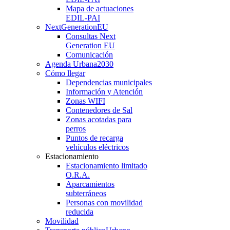
Mapa de actuaciones
EDIL-PAI
NextGenerationEU
Consultas Next
Generation EU
Comunicación
Agenda Urbana
2030
Cómo llegar
Dependencias municipales
Información y Atención
Zonas WIFI
Contenedores de Sal
Zonas acotadas para
perros
Puntos de recarga
vehículos eléctricos
Estacionamiento
Estacionamiento limitado
O.R.A.
Aparcamientos
subterráneos
Personas con movilidad
reducida
Movilidad