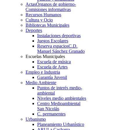
Actas
Órganos de gobierno-
Comisiones informativas
Recursos Humanos
Cultura y Ocio
Bibliotecas Municipales
Deportes
Instalaciones deportivas
Juegos Escolares
Reserva espacios
C.D.
Manuel Sánchez Granado
Escuelas Municipales
Escuela de música
Escuela de Artes
Empleo e Industria
Garantía Juvenil
Medio Ambiente
Puntos de interés medio-
ambiental
Niveles medio ambientales
Centro Medioambiental
San Nicolás
C. permanentes
Urbanismo
Planeamiento Urbanístico
ARU
La Cacharra-