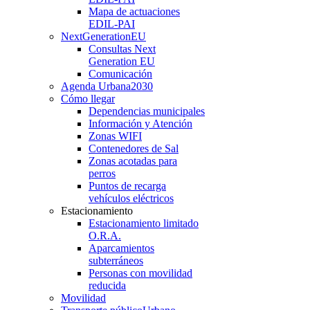
Mapa de actuaciones
EDIL-PAI
NextGenerationEU
Consultas Next
Generation EU
Comunicación
Agenda Urbana
2030
Cómo llegar
Dependencias municipales
Información y Atención
Zonas WIFI
Contenedores de Sal
Zonas acotadas para
perros
Puntos de recarga
vehículos eléctricos
Estacionamiento
Estacionamiento limitado
O.R.A.
Aparcamientos
subterráneos
Personas con movilidad
reducida
Movilidad