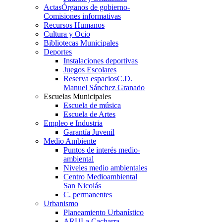
Actas
Órganos de gobierno-
Comisiones informativas
Recursos Humanos
Cultura y Ocio
Bibliotecas Municipales
Deportes
Instalaciones deportivas
Juegos Escolares
Reserva espacios
C.D.
Manuel Sánchez Granado
Escuelas Municipales
Escuela de música
Escuela de Artes
Empleo e Industria
Garantía Juvenil
Medio Ambiente
Puntos de interés medio-
ambiental
Niveles medio ambientales
Centro Medioambiental
San Nicolás
C. permanentes
Urbanismo
Planeamiento Urbanístico
ARU
La Cacharra-