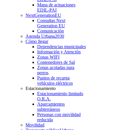
Mapa de actuaciones
EDIL-PAI
NextGenerationEU
Consultas Next
Generation EU
Comunicación
Agenda Urbana
2030
Cómo llegar
Dependencias municipales
Información y Atención
Zonas WIFI
Contenedores de Sal
Zonas acotadas para
perros
Puntos de recarga
vehículos eléctricos
Estacionamiento
Estacionamiento limitado
O.R.A.
Aparcamientos
subterráneos
Personas con movilidad
reducida
Movilidad