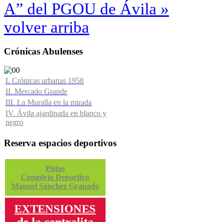
A” del PGOU de Ávila »
volver arriba
Crónicas Abulenses
I. Crónicas urbanas 1958
II. Mercado Grande
III. La Muralla en la mirada
IV. Ávila ajardinada en blanco y
negro
Reserva espacios deportivos
Pistas
Complejo Deportivo
Manuel Sánchez Granado
EXTENSIONES
de la centralita