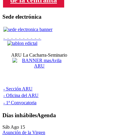
Sede electrónica
- - - - - - - - - -
ARU La Cacharra-Seminario
- Sección ARU
-
Oficina del ARU
- 1ª Convocatoria
Días inhábiles
Agenda
Sáb Ago 15
Asunción de la Virgen