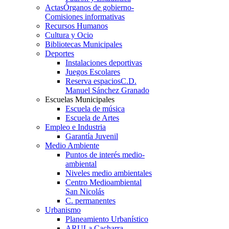
Actas
Órganos de gobierno-
Comisiones informativas
Recursos Humanos
Cultura y Ocio
Bibliotecas Municipales
Deportes
Instalaciones deportivas
Juegos Escolares
Reserva espacios
C.D.
Manuel Sánchez Granado
Escuelas Municipales
Escuela de música
Escuela de Artes
Empleo e Industria
Garantía Juvenil
Medio Ambiente
Puntos de interés medio-
ambiental
Niveles medio ambientales
Centro Medioambiental
San Nicolás
C. permanentes
Urbanismo
Planeamiento Urbanístico
ARU
La Cacharra-