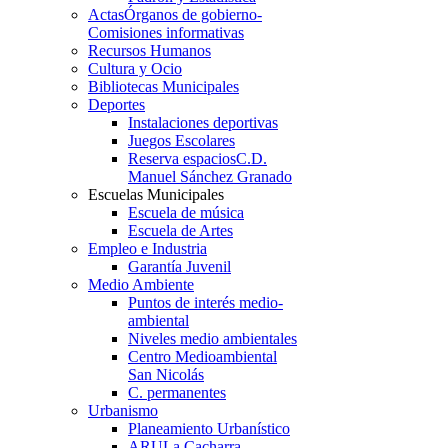
Actas
Órganos de gobierno-
Comisiones informativas
Recursos Humanos
Cultura y Ocio
Bibliotecas Municipales
Deportes
Instalaciones deportivas
Juegos Escolares
Reserva espacios
C.D.
Manuel Sánchez Granado
Escuelas Municipales
Escuela de música
Escuela de Artes
Empleo e Industria
Garantía Juvenil
Medio Ambiente
Puntos de interés medio-
ambiental
Niveles medio ambientales
Centro Medioambiental
San Nicolás
C. permanentes
Urbanismo
Planeamiento Urbanístico
ARU
La Cacharra-