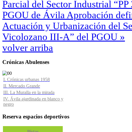
Parcial del Sector Industrial “P
PGOU de Ávila
Aprobación defin
Actuación y Urbanización del Se
Vicolozano III-A” del PGOU »
volver arriba
Crónicas Abulenses
I. Crónicas urbanas 1958
II. Mercado Grande
III. La Muralla en la mirada
IV. Ávila ajardinada en blanco y
negro
Reserva espacios deportivos
Pistas