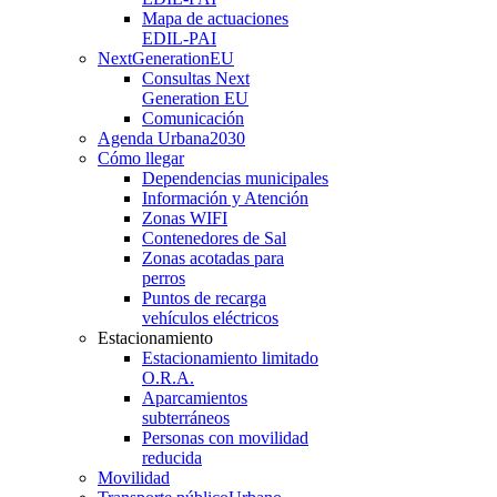
Mapa de actuaciones
EDIL-PAI
NextGenerationEU
Consultas Next
Generation EU
Comunicación
Agenda Urbana
2030
Cómo llegar
Dependencias municipales
Información y Atención
Zonas WIFI
Contenedores de Sal
Zonas acotadas para
perros
Puntos de recarga
vehículos eléctricos
Estacionamiento
Estacionamiento limitado
O.R.A.
Aparcamientos
subterráneos
Personas con movilidad
reducida
Movilidad