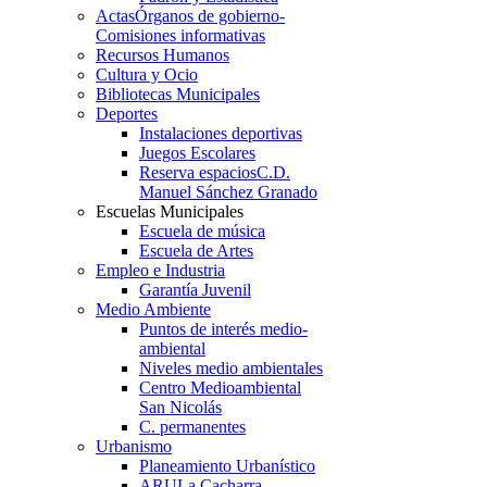
Actas
Órganos de gobierno-
Comisiones informativas
Recursos Humanos
Cultura y Ocio
Bibliotecas Municipales
Deportes
Instalaciones deportivas
Juegos Escolares
Reserva espacios
C.D.
Manuel Sánchez Granado
Escuelas Municipales
Escuela de música
Escuela de Artes
Empleo e Industria
Garantía Juvenil
Medio Ambiente
Puntos de interés medio-
ambiental
Niveles medio ambientales
Centro Medioambiental
San Nicolás
C. permanentes
Urbanismo
Planeamiento Urbanístico
ARU
La Cacharra-