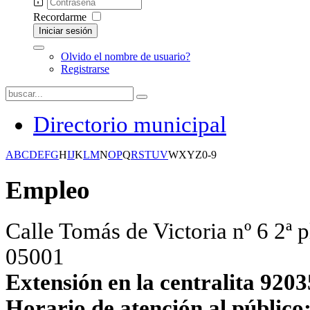
Recordarme
Iniciar sesión
Olvido el nombre de usuario?
Registrarse
Directorio municipal
A
B
C
D
E
F
G
H
I
J
K
L
M
N
O
P
Q
R
S
T
U
V
W
X
Y
Z
0-9
Empleo
Calle Tomás de Victoria nº 6 2ª 
05001
Extensión en la centralita 920
Horario de atención al público