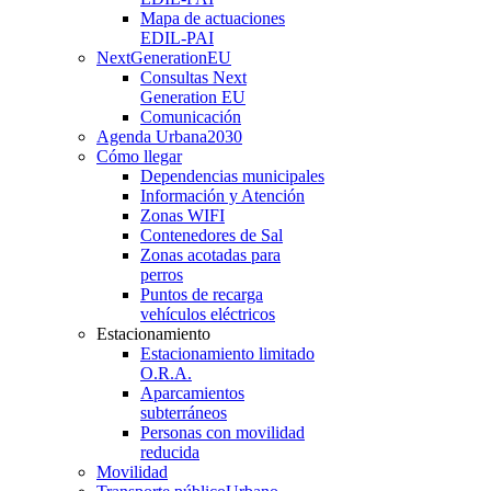
Mapa de actuaciones
EDIL-PAI
NextGenerationEU
Consultas Next
Generation EU
Comunicación
Agenda Urbana
2030
Cómo llegar
Dependencias municipales
Información y Atención
Zonas WIFI
Contenedores de Sal
Zonas acotadas para
perros
Puntos de recarga
vehículos eléctricos
Estacionamiento
Estacionamiento limitado
O.R.A.
Aparcamientos
subterráneos
Personas con movilidad
reducida
Movilidad