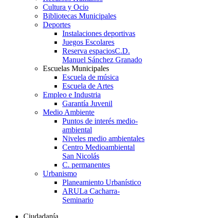
Cultura y Ocio
Bibliotecas Municipales
Deportes
Instalaciones deportivas
Juegos Escolares
Reserva espacios
C.D.
Manuel Sánchez Granado
Escuelas Municipales
Escuela de música
Escuela de Artes
Empleo e Industria
Garantía Juvenil
Medio Ambiente
Puntos de interés medio-
ambiental
Niveles medio ambientales
Centro Medioambiental
San Nicolás
C. permanentes
Urbanismo
Planeamiento Urbanístico
ARU
La Cacharra-
Seminario
Ciudadanía