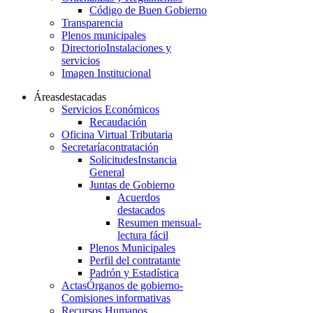
Código de Buen Gobierno
Transparencia
Plenos municipales
Directorio
Instalaciones y
servicios
Imagen Institucional
Áreas
destacadas
Servicios Económicos
Recaudación
Oficina Virtual Tributaria
Secretaría
contratación
Solicitudes
Instancia
General
Juntas de Gobierno
Acuerdos
destacados
Resumen mensual-
lectura fácil
Plenos Municipales
Perfil del contratante
Padrón y Estadística
Actas
Órganos de gobierno-
Comisiones informativas
Recursos Humanos