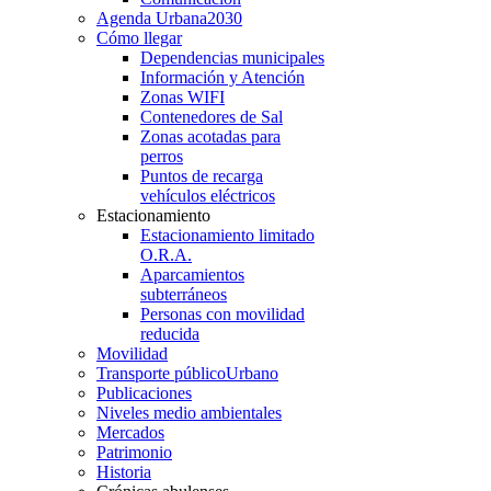
Agenda Urbana
2030
Cómo llegar
Dependencias municipales
Información y Atención
Zonas WIFI
Contenedores de Sal
Zonas acotadas para
perros
Puntos de recarga
vehículos eléctricos
Estacionamiento
Estacionamiento limitado
O.R.A.
Aparcamientos
subterráneos
Personas con movilidad
reducida
Movilidad
Transporte público
Urbano
Publicaciones
Niveles medio ambientales
Mercados
Patrimonio
Historia