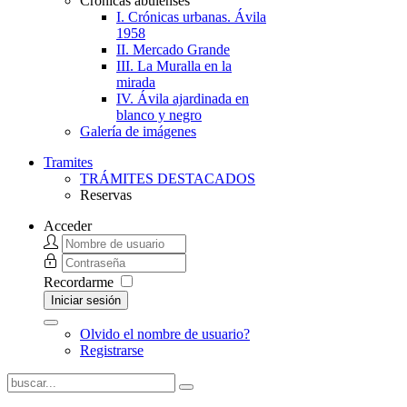
Crónicas abulenses
I. Crónicas urbanas. Ávila
1958
II. Mercado Grande
III. La Muralla en la
mirada
IV. Ávila ajardinada en
blanco y negro
Galería de imágenes
Tramites
TRÁMITES DESTACADOS
Reservas
Acceder
Recordarme
Iniciar sesión
Olvido el nombre de usuario?
Registrarse