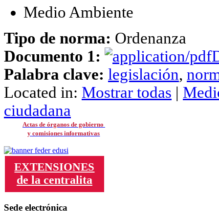
Medio Ambiente
Tipo de norma:
Ordenanza
Documento 1:
D
Palabra clave:
legislación
,
norm
Located in:
Mostrar todas
|
Medi
ciudadana
Actas de órganos de gobierno
y comisiones informativas
EXTENSIONES
de la centralita
Sede electrónica