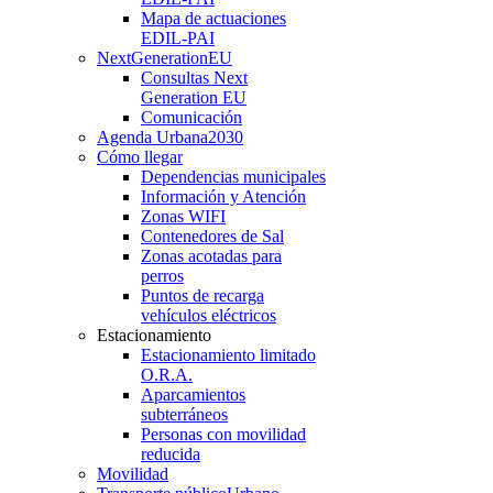
Mapa de actuaciones
EDIL-PAI
NextGenerationEU
Consultas Next
Generation EU
Comunicación
Agenda Urbana
2030
Cómo llegar
Dependencias municipales
Información y Atención
Zonas WIFI
Contenedores de Sal
Zonas acotadas para
perros
Puntos de recarga
vehículos eléctricos
Estacionamiento
Estacionamiento limitado
O.R.A.
Aparcamientos
subterráneos
Personas con movilidad
reducida
Movilidad