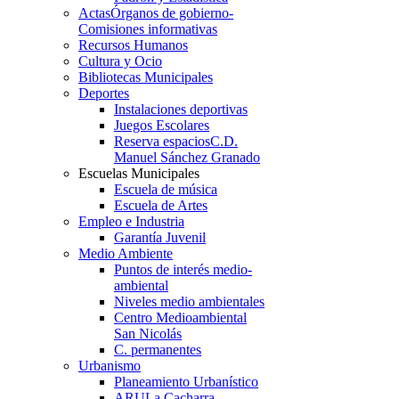
Actas
Órganos de gobierno-
Comisiones informativas
Recursos Humanos
Cultura y Ocio
Bibliotecas Municipales
Deportes
Instalaciones deportivas
Juegos Escolares
Reserva espacios
C.D.
Manuel Sánchez Granado
Escuelas Municipales
Escuela de música
Escuela de Artes
Empleo e Industria
Garantía Juvenil
Medio Ambiente
Puntos de interés medio-
ambiental
Niveles medio ambientales
Centro Medioambiental
San Nicolás
C. permanentes
Urbanismo
Planeamiento Urbanístico
ARU
La Cacharra-