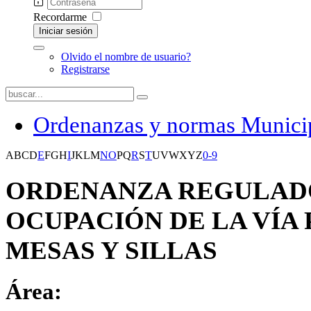
Recordarme
Iniciar sesión
Olvido el nombre de usuario?
Registrarse
Ordenanzas y normas Munici
A
B
C
D
E
F
G
H
I
J
K
L
M
N
O
P
Q
R
S
T
U
V
W
X
Y
Z
0-9
ORDENANZA REGULAD
OCUPACIÓN DE LA VÍA
MESAS Y SILLAS
Área: