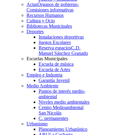
Actas
Órganos de gobierno-
Comisiones informativas
Recursos Humanos
Cultura y Ocio
Bibliotecas Municipales
Deportes
Instalaciones deportivas
Juegos Escolares
Reserva espacios
C.D.
Manuel Sánchez Granado
Escuelas Municipales
Escuela de música
Escuela de Artes
Empleo e Industria
Garantía Juvenil
Medio Ambiente
Puntos de interés medio-
ambiental
Niveles medio ambientales
Centro Medioambiental
San Nicolás
C. permanentes
Urbanismo
Planeamiento Urbanístico
ARU
La Cacharra-