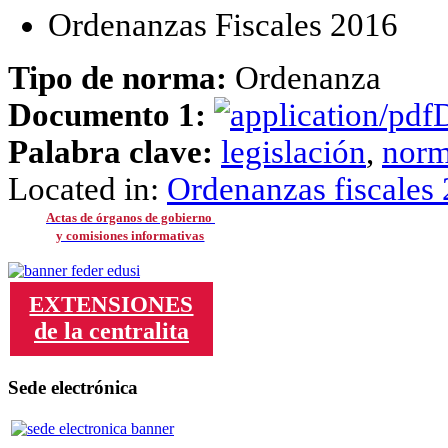
Ordenanzas Fiscales 2016
Tipo de norma:
Ordenanza
Documento 1:
D
Palabra clave:
legislación
,
norm
Located in:
Ordenanzas fiscales
Actas de órganos de gobierno
y comisiones informativas
EXTENSIONES
de la centralita
Sede electrónica