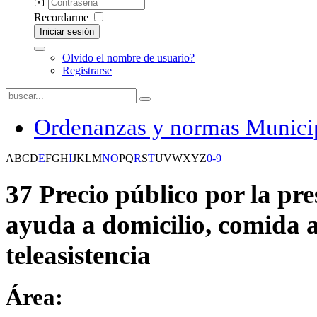
Recordarme
Iniciar sesión
Olvido el nombre de usuario?
Registrarse
Ordenanzas y normas Munici
A
B
C
D
E
F
G
H
I
J
K
L
M
N
O
P
Q
R
S
T
U
V
W
X
Y
Z
0-9
37 Precio público por la pre
ayuda a domicilio, comida a
teleasistencia
Área: