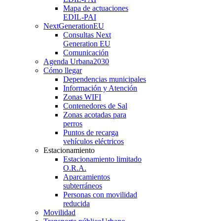
Mapa de actuaciones
EDIL-PAI
NextGenerationEU
Consultas Next
Generation EU
Comunicación
Agenda Urbana
2030
Cómo llegar
Dependencias municipales
Información y Atención
Zonas WIFI
Contenedores de Sal
Zonas acotadas para
perros
Puntos de recarga
vehículos eléctricos
Estacionamiento
Estacionamiento limitado
O.R.A.
Aparcamientos
subterráneos
Personas con movilidad
reducida
Movilidad