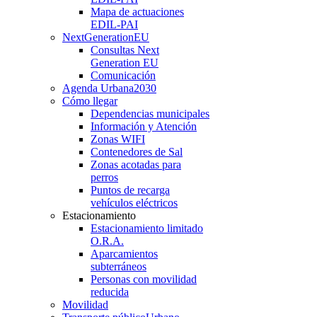
Mapa de actuaciones
EDIL-PAI
NextGenerationEU
Consultas Next
Generation EU
Comunicación
Agenda Urbana
2030
Cómo llegar
Dependencias municipales
Información y Atención
Zonas WIFI
Contenedores de Sal
Zonas acotadas para
perros
Puntos de recarga
vehículos eléctricos
Estacionamiento
Estacionamiento limitado
O.R.A.
Aparcamientos
subterráneos
Personas con movilidad
reducida
Movilidad