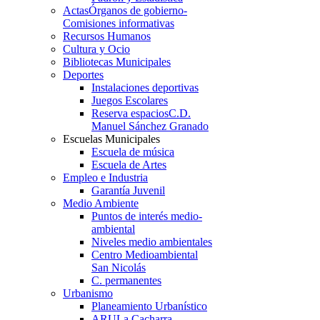
Actas
Órganos de gobierno-
Comisiones informativas
Recursos Humanos
Cultura y Ocio
Bibliotecas Municipales
Deportes
Instalaciones deportivas
Juegos Escolares
Reserva espacios
C.D.
Manuel Sánchez Granado
Escuelas Municipales
Escuela de música
Escuela de Artes
Empleo e Industria
Garantía Juvenil
Medio Ambiente
Puntos de interés medio-
ambiental
Niveles medio ambientales
Centro Medioambiental
San Nicolás
C. permanentes
Urbanismo
Planeamiento Urbanístico
ARU
La Cacharra-