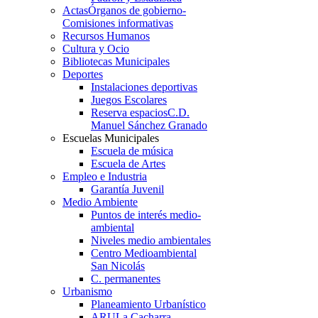
Actas
Órganos de gobierno-
Comisiones informativas
Recursos Humanos
Cultura y Ocio
Bibliotecas Municipales
Deportes
Instalaciones deportivas
Juegos Escolares
Reserva espacios
C.D.
Manuel Sánchez Granado
Escuelas Municipales
Escuela de música
Escuela de Artes
Empleo e Industria
Garantía Juvenil
Medio Ambiente
Puntos de interés medio-
ambiental
Niveles medio ambientales
Centro Medioambiental
San Nicolás
C. permanentes
Urbanismo
Planeamiento Urbanístico
ARU
La Cacharra-