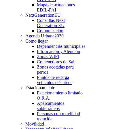
Mapa de actuaciones
EDIL-PAI
NextGenerationEU
Consultas Next
Generation EU
Comunicación
Agenda Urbana
2030
Cómo llegar
Dependencias municipales
Información y Atención
Zonas WIFI
Contenedores de Sal
Zonas acotadas para
perros
Puntos de recarga
vehículos eléctricos
Estacionamiento
Estacionamiento limitado
O.R.A.
Aparcamientos
subterráneos
Personas con movilidad
reducida
Movilidad