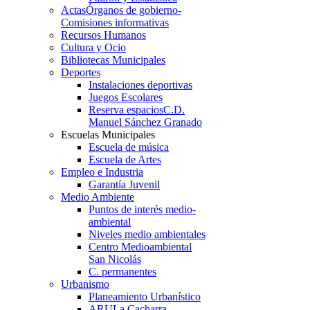
Actas
Órganos de gobierno-
Comisiones informativas
Recursos Humanos
Cultura y Ocio
Bibliotecas Municipales
Deportes
Instalaciones deportivas
Juegos Escolares
Reserva espacios
C.D.
Manuel Sánchez Granado
Escuelas Municipales
Escuela de música
Escuela de Artes
Empleo e Industria
Garantía Juvenil
Medio Ambiente
Puntos de interés medio-
ambiental
Niveles medio ambientales
Centro Medioambiental
San Nicolás
C. permanentes
Urbanismo
Planeamiento Urbanístico
ARU
La Cacharra-