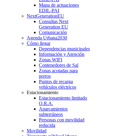
Mapa de actuaciones
EDIL-PAI
NextGenerationEU
Consultas Next
Generation EU
Comunicación
Agenda Urbana
2030
Cómo llegar
Dependencias municipales
Información y Atención
Zonas WIFI
Contenedores de Sal
Zonas acotadas para
perros
Puntos de recarga
vehículos eléctricos
Estacionamiento
Estacionamiento limitado
O.R.A.
Aparcamientos
subterráneos
Personas con movilidad
reducida
Movilidad