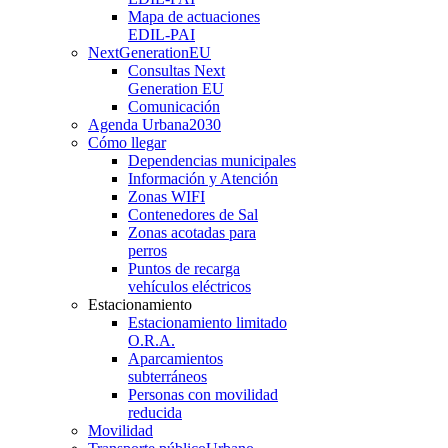
Mapa de actuaciones
EDIL-PAI
NextGenerationEU
Consultas Next
Generation EU
Comunicación
Agenda Urbana
2030
Cómo llegar
Dependencias municipales
Información y Atención
Zonas WIFI
Contenedores de Sal
Zonas acotadas para
perros
Puntos de recarga
vehículos eléctricos
Estacionamiento
Estacionamiento limitado
O.R.A.
Aparcamientos
subterráneos
Personas con movilidad
reducida
Movilidad