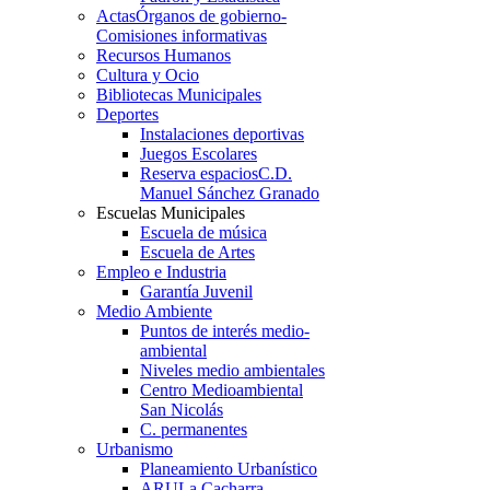
Actas
Órganos de gobierno-
Comisiones informativas
Recursos Humanos
Cultura y Ocio
Bibliotecas Municipales
Deportes
Instalaciones deportivas
Juegos Escolares
Reserva espacios
C.D.
Manuel Sánchez Granado
Escuelas Municipales
Escuela de música
Escuela de Artes
Empleo e Industria
Garantía Juvenil
Medio Ambiente
Puntos de interés medio-
ambiental
Niveles medio ambientales
Centro Medioambiental
San Nicolás
C. permanentes
Urbanismo
Planeamiento Urbanístico
ARU
La Cacharra-