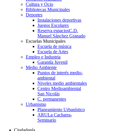
Cultura y Ocio
Bibliotecas Municipales
Deportes
Instalaciones deportivas
Juegos Escolares
Reserva espacios
C.D.
Manuel Sánchez Granado
Escuelas Municipales
Escuela de música
Escuela de Artes
Empleo e Industria
Garantía Juvenil
Medio Ambiente
Puntos de interés medio-
ambiental
Niveles medio ambientales
Centro Medioambiental
San Nicolás
C. permanentes
Urbanismo
Planeamiento Urbanístico
ARU
La Cacharra-
Seminario
Ciudadanía