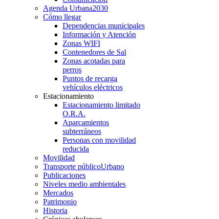
Agenda Urbana
2030
Cómo llegar
Dependencias municipales
Información y Atención
Zonas WIFI
Contenedores de Sal
Zonas acotadas para
perros
Puntos de recarga
vehículos eléctricos
Estacionamiento
Estacionamiento limitado
O.R.A.
Aparcamientos
subterráneos
Personas con movilidad
reducida
Movilidad
Transporte público
Urbano
Publicaciones
Niveles medio ambientales
Mercados
Patrimonio
Historia