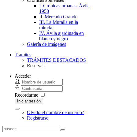
Crónicas abulenses
I. Crónicas urbanas. Ávila
1958
II. Mercado Grande
III. La Muralla en la
mirada
IV. Ávila ajardinada en
blanco y negro
Galería de imágenes
Tramites
TRÁMITES DESTACADOS
Reservas
Acceder
Recordarme
Iniciar sesión
Olvido el nombre de usuario?
Registrarse