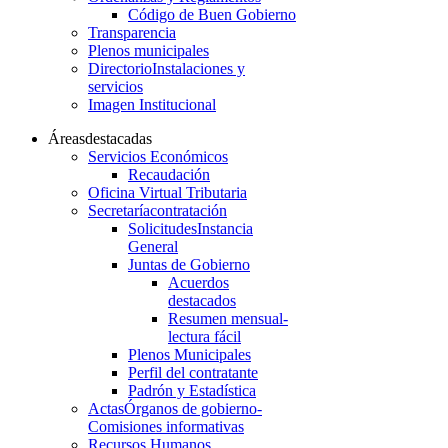
Código de Buen Gobierno
Transparencia
Plenos municipales
Directorio
Instalaciones y
servicios
Imagen Institucional
Áreas
destacadas
Servicios Económicos
Recaudación
Oficina Virtual Tributaria
Secretaría
contratación
Solicitudes
Instancia
General
Juntas de Gobierno
Acuerdos
destacados
Resumen mensual-
lectura fácil
Plenos Municipales
Perfil del contratante
Padrón y Estadística
Actas
Órganos de gobierno-
Comisiones informativas
Recursos Humanos