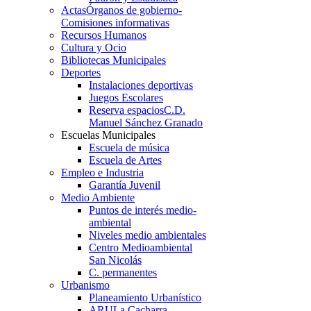
Actas
Órganos de gobierno-
Comisiones informativas
Recursos Humanos
Cultura y Ocio
Bibliotecas Municipales
Deportes
Instalaciones deportivas
Juegos Escolares
Reserva espacios
C.D.
Manuel Sánchez Granado
Escuelas Municipales
Escuela de música
Escuela de Artes
Empleo e Industria
Garantía Juvenil
Medio Ambiente
Puntos de interés medio-
ambiental
Niveles medio ambientales
Centro Medioambiental
San Nicolás
C. permanentes
Urbanismo
Planeamiento Urbanístico
ARU
La Cacharra-