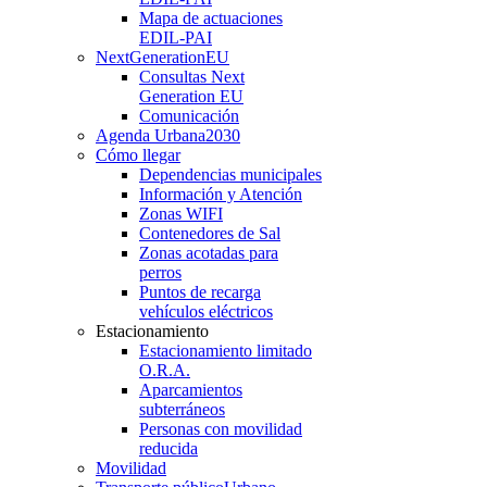
Mapa de actuaciones
EDIL-PAI
NextGenerationEU
Consultas Next
Generation EU
Comunicación
Agenda Urbana
2030
Cómo llegar
Dependencias municipales
Información y Atención
Zonas WIFI
Contenedores de Sal
Zonas acotadas para
perros
Puntos de recarga
vehículos eléctricos
Estacionamiento
Estacionamiento limitado
O.R.A.
Aparcamientos
subterráneos
Personas con movilidad
reducida
Movilidad