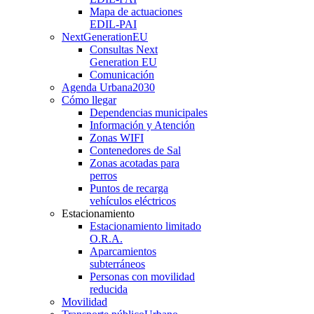
Mapa de actuaciones
EDIL-PAI
NextGenerationEU
Consultas Next
Generation EU
Comunicación
Agenda Urbana
2030
Cómo llegar
Dependencias municipales
Información y Atención
Zonas WIFI
Contenedores de Sal
Zonas acotadas para
perros
Puntos de recarga
vehículos eléctricos
Estacionamiento
Estacionamiento limitado
O.R.A.
Aparcamientos
subterráneos
Personas con movilidad
reducida
Movilidad