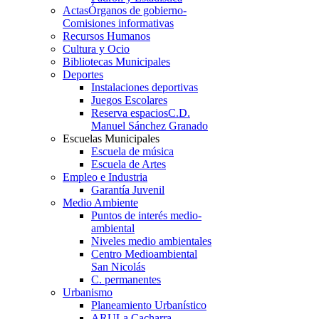
Actas
Órganos de gobierno-
Comisiones informativas
Recursos Humanos
Cultura y Ocio
Bibliotecas Municipales
Deportes
Instalaciones deportivas
Juegos Escolares
Reserva espacios
C.D.
Manuel Sánchez Granado
Escuelas Municipales
Escuela de música
Escuela de Artes
Empleo e Industria
Garantía Juvenil
Medio Ambiente
Puntos de interés medio-
ambiental
Niveles medio ambientales
Centro Medioambiental
San Nicolás
C. permanentes
Urbanismo
Planeamiento Urbanístico
ARU
La Cacharra-