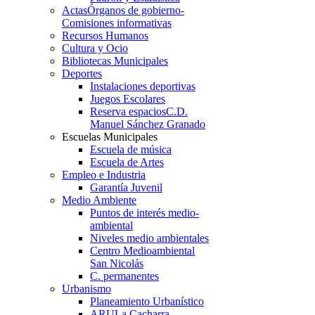
Actas
Órganos de gobierno-
Comisiones informativas
Recursos Humanos
Cultura y Ocio
Bibliotecas Municipales
Deportes
Instalaciones deportivas
Juegos Escolares
Reserva espacios
C.D.
Manuel Sánchez Granado
Escuelas Municipales
Escuela de música
Escuela de Artes
Empleo e Industria
Garantía Juvenil
Medio Ambiente
Puntos de interés medio-
ambiental
Niveles medio ambientales
Centro Medioambiental
San Nicolás
C. permanentes
Urbanismo
Planeamiento Urbanístico
ARU
La Cacharra-