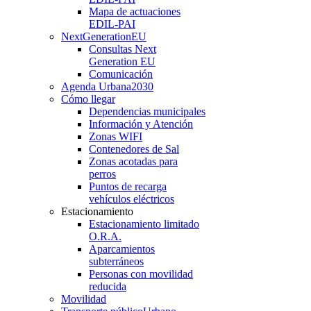
Mapa de actuaciones
EDIL-PAI
NextGenerationEU
Consultas Next
Generation EU
Comunicación
Agenda Urbana
2030
Cómo llegar
Dependencias municipales
Información y Atención
Zonas WIFI
Contenedores de Sal
Zonas acotadas para
perros
Puntos de recarga
vehículos eléctricos
Estacionamiento
Estacionamiento limitado
O.R.A.
Aparcamientos
subterráneos
Personas con movilidad
reducida
Movilidad