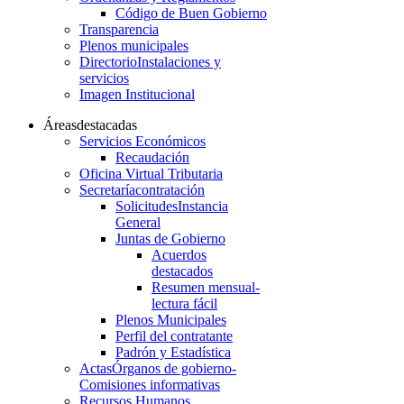
Código de Buen Gobierno
Transparencia
Plenos municipales
Directorio
Instalaciones y
servicios
Imagen Institucional
Áreas
destacadas
Servicios Económicos
Recaudación
Oficina Virtual Tributaria
Secretaría
contratación
Solicitudes
Instancia
General
Juntas de Gobierno
Acuerdos
destacados
Resumen mensual-
lectura fácil
Plenos Municipales
Perfil del contratante
Padrón y Estadística
Actas
Órganos de gobierno-
Comisiones informativas
Recursos Humanos