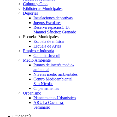
Cultura y Ocio
Bibliotecas Municipales
Deportes
Instalaciones deportivas
Juegos Escolares
Reserva espacios
C.D.
Manuel Sánchez Granado
Escuelas Municipales
Escuela de música
Escuela de Artes
Empleo e Industria
Garantía Juvenil
Medio Ambiente
Puntos de interés medio-
ambiental
Niveles medio ambientales
Centro Medioambiental
San Nicolás
C. permanentes
Urbanismo
Planeamiento Urbanístico
ARU
La Cacharra-
Seminario
Ciudadanía