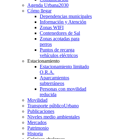
Agenda Urbana
2030
Cómo llegar
Dependencias municipales
Información y Atención
Zonas WIFI
Contenedores de Sal
Zonas acotadas para
perros
Puntos de recarga
vehículos eléctricos
Estacionamiento
Estacionamiento limitado
O.R.A.
Aparcamientos
subterráneos
Personas con movilidad
reducida
Movilidad
Transporte público
Urbano
Publicaciones
Niveles medio ambientales
Mercados
Patrimonio
Historia