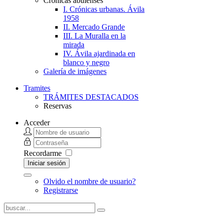
Crónicas abulenses
I. Crónicas urbanas. Ávila
1958
II. Mercado Grande
III. La Muralla en la
mirada
IV. Ávila ajardinada en
blanco y negro
Galería de imágenes
Tramites
TRÁMITES DESTACADOS
Reservas
Acceder
Recordarme
Iniciar sesión
Olvido el nombre de usuario?
Registrarse