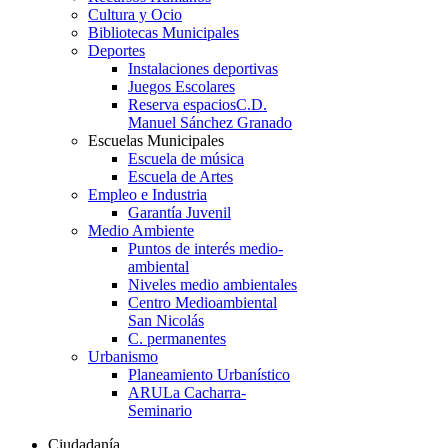
Cultura y Ocio
Bibliotecas Municipales
Deportes
Instalaciones deportivas
Juegos Escolares
Reserva espacios
C.D.
Manuel Sánchez Granado
Escuelas Municipales
Escuela de música
Escuela de Artes
Empleo e Industria
Garantía Juvenil
Medio Ambiente
Puntos de interés medio-
ambiental
Niveles medio ambientales
Centro Medioambiental
San Nicolás
C. permanentes
Urbanismo
Planeamiento Urbanístico
ARU
La Cacharra-
Seminario
Ciudadanía