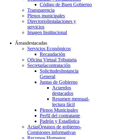
Código de Buen Gobierno
Transparencia
Plenos municipales
Directorio
Instalaciones y
servicios
Imagen Institucional
Áreas
destacadas
Servicios Económicos
Recaudación
Oficina Virtual Tributaria
Secretaría
contratación
Solicitudes
Instancia
General
Juntas de Gobierno
Acuerdos
destacados
Resumen mensual-
lectura fácil
Plenos Municipales
Perfil del contratante
Padrón y Estadística
Actas
Órganos de gobierno-
Comisiones informativas
Recursos Humanos