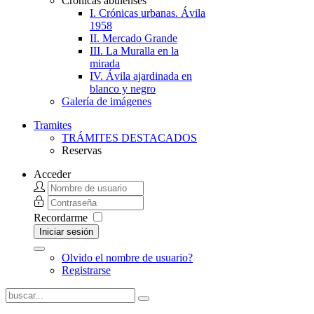
Crónicas abulenses
I. Crónicas urbanas. Ávila
1958
II. Mercado Grande
III. La Muralla en la
mirada
IV. Ávila ajardinada en
blanco y negro
Galería de imágenes
Tramites
TRÁMITES DESTACADOS
Reservas
Acceder
Recordarme
Iniciar sesión
Olvido el nombre de usuario?
Registrarse