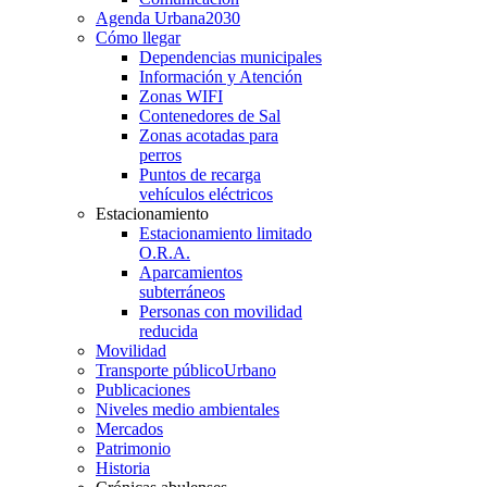
Agenda Urbana
2030
Cómo llegar
Dependencias municipales
Información y Atención
Zonas WIFI
Contenedores de Sal
Zonas acotadas para
perros
Puntos de recarga
vehículos eléctricos
Estacionamiento
Estacionamiento limitado
O.R.A.
Aparcamientos
subterráneos
Personas con movilidad
reducida
Movilidad
Transporte público
Urbano
Publicaciones
Niveles medio ambientales
Mercados
Patrimonio
Historia