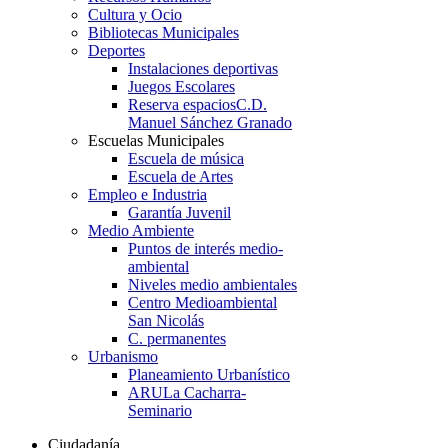
Cultura y Ocio
Bibliotecas Municipales
Deportes
Instalaciones deportivas
Juegos Escolares
Reserva espacios
C.D.
Manuel Sánchez Granado
Escuelas Municipales
Escuela de música
Escuela de Artes
Empleo e Industria
Garantía Juvenil
Medio Ambiente
Puntos de interés medio-
ambiental
Niveles medio ambientales
Centro Medioambiental
San Nicolás
C. permanentes
Urbanismo
Planeamiento Urbanístico
ARU
La Cacharra-
Seminario
Ciudadanía