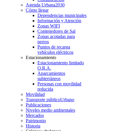
Agenda Urbana
2030
Cómo llegar
Dependencias municipales
Información y Atención
Zonas WIFI
Contenedores de Sal
Zonas acotadas para
perros
Puntos de recarga
vehículos eléctricos
Estacionamiento
Estacionamiento limitado
O.R.A.
Aparcamientos
subterráneos
Personas con movilidad
reducida
Movilidad
Transporte público
Urbano
Publicaciones
Niveles medio ambientales
Mercados
Patrimonio
Historia