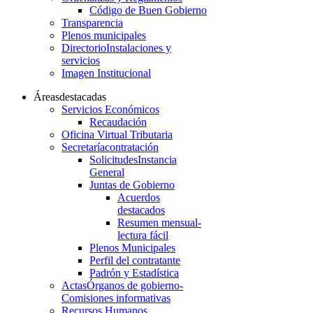
Código de Buen Gobierno
Transparencia
Plenos municipales
Directorio
Instalaciones y
servicios
Imagen Institucional
Áreas
destacadas
Servicios Económicos
Recaudación
Oficina Virtual Tributaria
Secretaría
contratación
Solicitudes
Instancia
General
Juntas de Gobierno
Acuerdos
destacados
Resumen mensual-
lectura fácil
Plenos Municipales
Perfil del contratante
Padrón y Estadística
Actas
Órganos de gobierno-
Comisiones informativas
Recursos Humanos