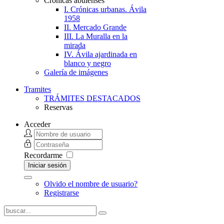
Crónicas abulenses
I. Crónicas urbanas. Ávila
1958
II. Mercado Grande
III. La Muralla en la
mirada
IV. Ávila ajardinada en
blanco y negro
Galería de imágenes
Tramites
TRÁMITES DESTACADOS
Reservas
Acceder
Recordarme
Iniciar sesión
Olvido el nombre de usuario?
Registrarse