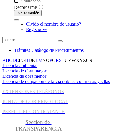
Recordarme
Iniciar sesión
Olvido el nombre de usuario?
Registrarse
Trámites-Catálogo de Procedimientos
A
B
C
D
E
F
G
H
I
J
K
L
M
N
O
P
Q
R
S
T
U
V
W
X
Y
Z
0-9
Licencia ambiental
Licencia de obra mayor
Licencia de obra menor
Licencia de ocupación de la vía pública con mesas y sillas
EXTENSIONES TELÉFONOS
JUNTA DE GOBIERNO LOCAL
PERFIL DEL CONTRATANTE
Sección de
TRANSPARENCIA