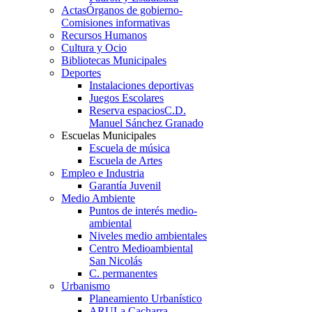
Actas
Órganos de gobierno-
Comisiones informativas
Recursos Humanos
Cultura y Ocio
Bibliotecas Municipales
Deportes
Instalaciones deportivas
Juegos Escolares
Reserva espacios
C.D.
Manuel Sánchez Granado
Escuelas Municipales
Escuela de música
Escuela de Artes
Empleo e Industria
Garantía Juvenil
Medio Ambiente
Puntos de interés medio-
ambiental
Niveles medio ambientales
Centro Medioambiental
San Nicolás
C. permanentes
Urbanismo
Planeamiento Urbanístico
ARU
La Cacharra-