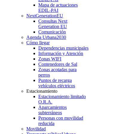
Mapa de actuaciones
EDIL-PAI
NextGenerationEU
Consultas Next
Generation EU
Comunicación
Agenda Urbana
2030
Cómo llegar
Dependencias municipales
Información y Atención
Zonas WIFI
Contenedores de Sal
Zonas acotadas para
perros
Puntos de recarga
vehículos eléctricos
Estacionamiento
Estacionamiento limitado
O.R.A.
Aparcamientos
subterráneos
Personas con movilidad
reducida
Movilidad