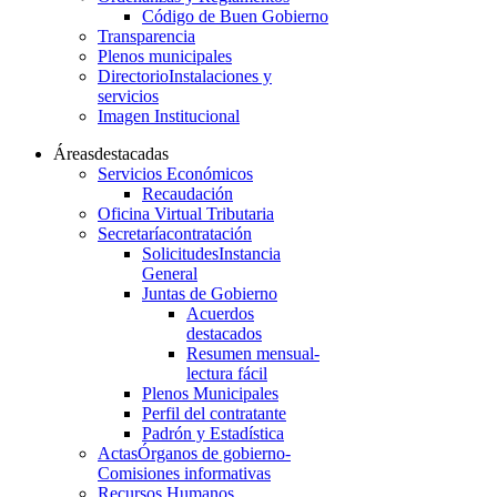
Código de Buen Gobierno
Transparencia
Plenos municipales
Directorio
Instalaciones y
servicios
Imagen Institucional
Áreas
destacadas
Servicios Económicos
Recaudación
Oficina Virtual Tributaria
Secretaría
contratación
Solicitudes
Instancia
General
Juntas de Gobierno
Acuerdos
destacados
Resumen mensual-
lectura fácil
Plenos Municipales
Perfil del contratante
Padrón y Estadística
Actas
Órganos de gobierno-
Comisiones informativas
Recursos Humanos