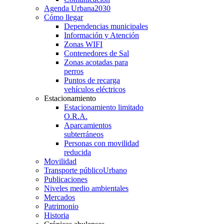
Agenda Urbana
2030
Cómo llegar
Dependencias municipales
Información y Atención
Zonas WIFI
Contenedores de Sal
Zonas acotadas para
perros
Puntos de recarga
vehículos eléctricos
Estacionamiento
Estacionamiento limitado
O.R.A.
Aparcamientos
subterráneos
Personas con movilidad
reducida
Movilidad
Transporte público
Urbano
Publicaciones
Niveles medio ambientales
Mercados
Patrimonio
Historia