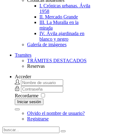
Crónicas abulenses
I. Crónicas urbanas. Ávila
1958
II. Mercado Grande
III. La Muralla en la
mirada
IV. Ávila ajardinada en
blanco y negro
Galería de imágenes
Tramites
TRÁMITES DESTACADOS
Reservas
Acceder
Recordarme
Iniciar sesión
Olvido el nombre de usuario?
Registrarse