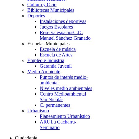
Cultura y Ocio
Bibliotecas Municipales
Deportes
Instalaciones deportivas
Juegos Escolares
Reserva espacios
C.D.
Manuel Sánchez Granado
Escuelas Municipales
Escuela de música
Escuela de Artes
Empleo e Industria
Garantía Juvenil
Medio Ambiente
Puntos de interés medio-
ambiental
Niveles medio ambientales
Centro Medioambiental
San Nicolás
C. permanentes
Urbanismo
Planeamiento Urbanístico
ARU
La Cacharra-
Seminario
Ciudadanía