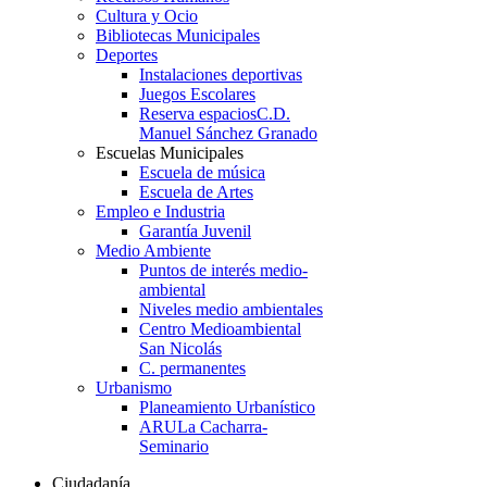
Cultura y Ocio
Bibliotecas Municipales
Deportes
Instalaciones deportivas
Juegos Escolares
Reserva espacios
C.D.
Manuel Sánchez Granado
Escuelas Municipales
Escuela de música
Escuela de Artes
Empleo e Industria
Garantía Juvenil
Medio Ambiente
Puntos de interés medio-
ambiental
Niveles medio ambientales
Centro Medioambiental
San Nicolás
C. permanentes
Urbanismo
Planeamiento Urbanístico
ARU
La Cacharra-
Seminario
Ciudadanía