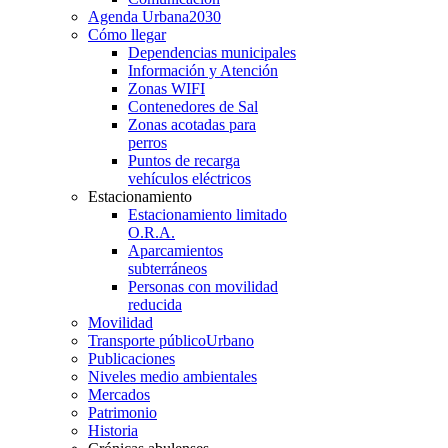
Agenda Urbana
2030
Cómo llegar
Dependencias municipales
Información y Atención
Zonas WIFI
Contenedores de Sal
Zonas acotadas para
perros
Puntos de recarga
vehículos eléctricos
Estacionamiento
Estacionamiento limitado
O.R.A.
Aparcamientos
subterráneos
Personas con movilidad
reducida
Movilidad
Transporte público
Urbano
Publicaciones
Niveles medio ambientales
Mercados
Patrimonio
Historia