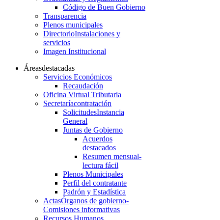
Código de Buen Gobierno
Transparencia
Plenos municipales
Directorio
Instalaciones y
servicios
Imagen Institucional
Áreas
destacadas
Servicios Económicos
Recaudación
Oficina Virtual Tributaria
Secretaría
contratación
Solicitudes
Instancia
General
Juntas de Gobierno
Acuerdos
destacados
Resumen mensual-
lectura fácil
Plenos Municipales
Perfil del contratante
Padrón y Estadística
Actas
Órganos de gobierno-
Comisiones informativas
Recursos Humanos