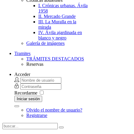
Crónicas abulenses
I. Crónicas urbanas. Ávila
1958
II. Mercado Grande
III. La Muralla en la
mirada
IV. Ávila ajardinada en
blanco y negro
Galería de imágenes
Tramites
TRÁMITES DESTACADOS
Reservas
Acceder
Recordarme
Iniciar sesión
Olvido el nombre de usuario?
Registrarse