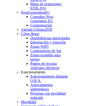
Mapa de actuaciones
EDIL-PAI
NextGenerationEU
Consultas Next
Generation EU
Comunicación
Agenda Urbana
2030
Cómo llegar
Dependencias municipales
Información y Atención
Zonas WIFI
Contenedores de Sal
Zonas acotadas para
perros
Puntos de recarga
vehículos eléctricos
Estacionamiento
Estacionamiento limitado
O.R.A.
Aparcamientos
subterráneos
Personas con movilidad
reducida
Movilidad