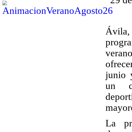
Ávila,
progra
verano
ofrece
junio 
un ce
depor
mayore
La pr