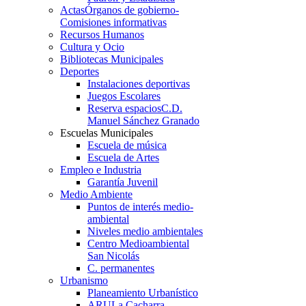
Actas
Órganos de gobierno-
Comisiones informativas
Recursos Humanos
Cultura y Ocio
Bibliotecas Municipales
Deportes
Instalaciones deportivas
Juegos Escolares
Reserva espacios
C.D.
Manuel Sánchez Granado
Escuelas Municipales
Escuela de música
Escuela de Artes
Empleo e Industria
Garantía Juvenil
Medio Ambiente
Puntos de interés medio-
ambiental
Niveles medio ambientales
Centro Medioambiental
San Nicolás
C. permanentes
Urbanismo
Planeamiento Urbanístico
ARU
La Cacharra-