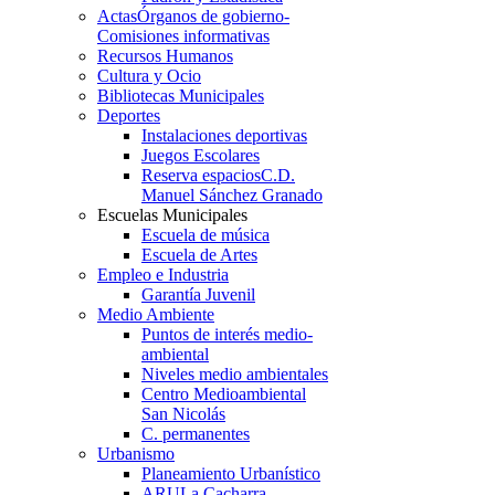
Actas
Órganos de gobierno-
Comisiones informativas
Recursos Humanos
Cultura y Ocio
Bibliotecas Municipales
Deportes
Instalaciones deportivas
Juegos Escolares
Reserva espacios
C.D.
Manuel Sánchez Granado
Escuelas Municipales
Escuela de música
Escuela de Artes
Empleo e Industria
Garantía Juvenil
Medio Ambiente
Puntos de interés medio-
ambiental
Niveles medio ambientales
Centro Medioambiental
San Nicolás
C. permanentes
Urbanismo
Planeamiento Urbanístico
ARU
La Cacharra-