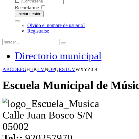
Recordarme
Iniciar sesión
Olvido el nombre de usuario?
Registrarse
Directorio municipal
A
B
C
D
E
F
G
H
I
J
K
L
M
N
O
P
Q
R
S
T
U
V
W
X
Y
Z
0-9
Escuela Municipal de Músi
Calle Juan Bosco S/N
05002
Tel::
920257970