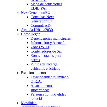
Mapa de actuaciones
EDIL-PAI
NextGenerationEU
Consultas Next
Generation EU
Comunicación
Agenda Urbana
2030
Cómo llegar
Dependencias municipales
Información y Atención
Zonas WIFI
Contenedores de Sal
Zonas acotadas para
perros
Puntos de recarga
vehículos eléctricos
Estacionamiento
Estacionamiento limitado
O.R.A.
Aparcamientos
subterráneos
Personas con movilidad
reducida
Movilidad