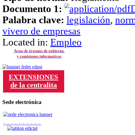
Documento 1:
D
Palabra clave:
legislación
,
norm
vivero de empresas
Located in:
Empleo
Actas de órganos de gobierno
y comisiones informativas
EXTENSIONES
de la centralita
Sede electrónica
- - - - - - - - - -