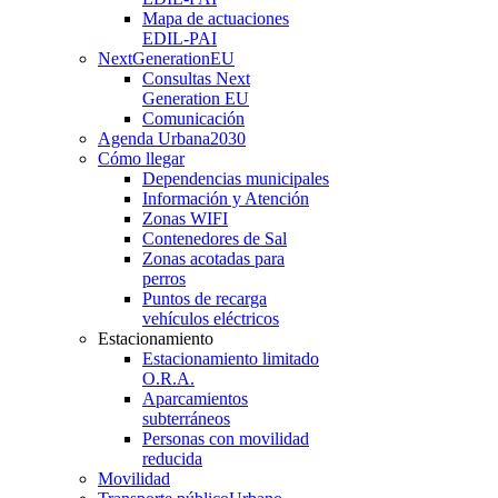
Mapa de actuaciones
EDIL-PAI
NextGenerationEU
Consultas Next
Generation EU
Comunicación
Agenda Urbana
2030
Cómo llegar
Dependencias municipales
Información y Atención
Zonas WIFI
Contenedores de Sal
Zonas acotadas para
perros
Puntos de recarga
vehículos eléctricos
Estacionamiento
Estacionamiento limitado
O.R.A.
Aparcamientos
subterráneos
Personas con movilidad
reducida
Movilidad