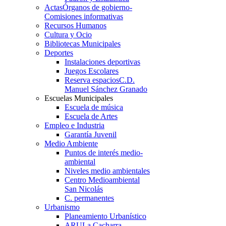
Actas
Órganos de gobierno-
Comisiones informativas
Recursos Humanos
Cultura y Ocio
Bibliotecas Municipales
Deportes
Instalaciones deportivas
Juegos Escolares
Reserva espacios
C.D.
Manuel Sánchez Granado
Escuelas Municipales
Escuela de música
Escuela de Artes
Empleo e Industria
Garantía Juvenil
Medio Ambiente
Puntos de interés medio-
ambiental
Niveles medio ambientales
Centro Medioambiental
San Nicolás
C. permanentes
Urbanismo
Planeamiento Urbanístico
ARU
La Cacharra-