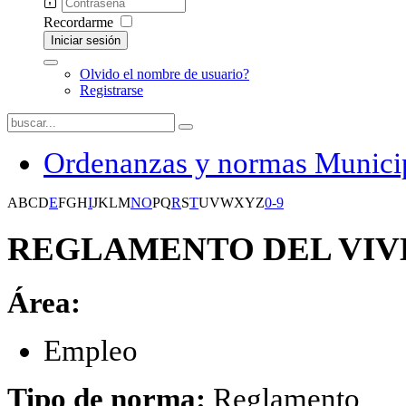
Recordarme
Iniciar sesión
Olvido el nombre de usuario?
Registrarse
Ordenanzas y normas Munici
A
B
C
D
E
F
G
H
I
J
K
L
M
N
O
P
Q
R
S
T
U
V
W
X
Y
Z
0-9
REGLAMENTO DEL VIV
Área:
Empleo
Tipo de norma:
Reglamento