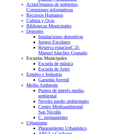
Actas
Órganos de gobierno-
Comisiones informativas
Recursos Humanos
Cultura y Ocio
Bibliotecas Municipales
Deportes
Instalaciones deportivas
Juegos Escolares
Reserva espacios
C.D.
Manuel Sánchez Granado
Escuelas Municipales
Escuela de música
Escuela de Artes
Empleo e Industria
Garantía Juvenil
Medio Ambiente
Puntos de interés medio-
ambiental
Niveles medio ambientales
Centro Medioambiental
San Nicolás
C. permanentes
Urbanismo
Planeamiento Urbanístico
ARU
La Cacharra-