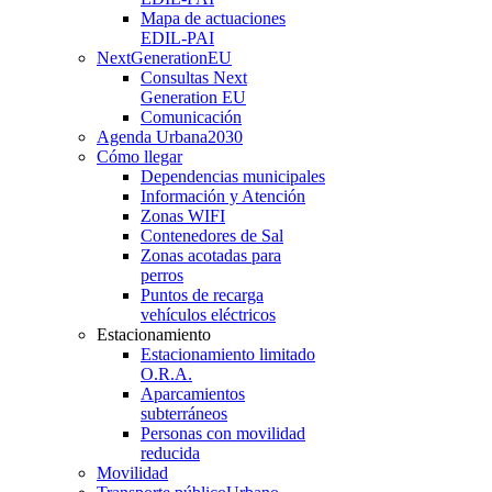
Mapa de actuaciones
EDIL-PAI
NextGenerationEU
Consultas Next
Generation EU
Comunicación
Agenda Urbana
2030
Cómo llegar
Dependencias municipales
Información y Atención
Zonas WIFI
Contenedores de Sal
Zonas acotadas para
perros
Puntos de recarga
vehículos eléctricos
Estacionamiento
Estacionamiento limitado
O.R.A.
Aparcamientos
subterráneos
Personas con movilidad
reducida
Movilidad