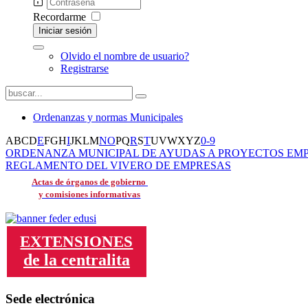
Recordarme
Iniciar sesión
Olvido el nombre de usuario?
Registrarse
Ordenanzas y normas Municipales
A
B
C
D
E
F
G
H
I
J
K
L
M
N
O
P
Q
R
S
T
U
V
W
X
Y
Z
0-9
ORDENANZA MUNICIPAL DE AYUDAS A PROYECTOS EMP
REGLAMENTO DEL VIVERO DE EMPRESAS
Actas de órganos de gobierno
y comisiones informativas
EXTENSIONES
de la centralita
Sede electrónica