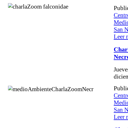
Publi
Centr
Medio
San N
Leer m
Char
Necr
Juev
dicie
Publi
Centr
Medio
San N
Leer m