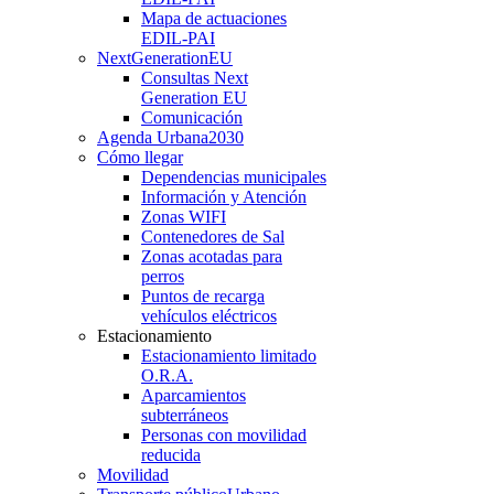
Mapa de actuaciones
EDIL-PAI
NextGenerationEU
Consultas Next
Generation EU
Comunicación
Agenda Urbana
2030
Cómo llegar
Dependencias municipales
Información y Atención
Zonas WIFI
Contenedores de Sal
Zonas acotadas para
perros
Puntos de recarga
vehículos eléctricos
Estacionamiento
Estacionamiento limitado
O.R.A.
Aparcamientos
subterráneos
Personas con movilidad
reducida
Movilidad