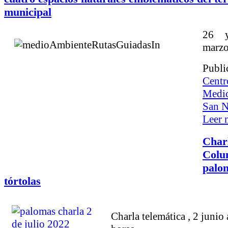
municipal
26 
marz
Publi
Centr
Medio
San N
Leer m
Char
Colu
palo
tórtolas
Charla telemática , 2 junio