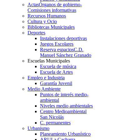
Actas
Órganos de gobierno-
Comisiones informativas
Recursos Humanos
Cultura y Ocio
Bibliotecas Municipales
Deportes
Instalaciones deportivas
Juegos Escolares
Reserva espacios
C.D.
Manuel Sánchez Granado
Escuelas Municipales
Escuela de música
Escuela de Artes
Empleo e Industria
Garantía Juvenil
Medio Ambiente
Puntos de interés medio-
ambiental
Niveles medio ambientales
Centro Medioambiental
San Nicolás
C. permanentes
Urbanismo
Planeamiento Urbanístico
ARU
La Cacharra-