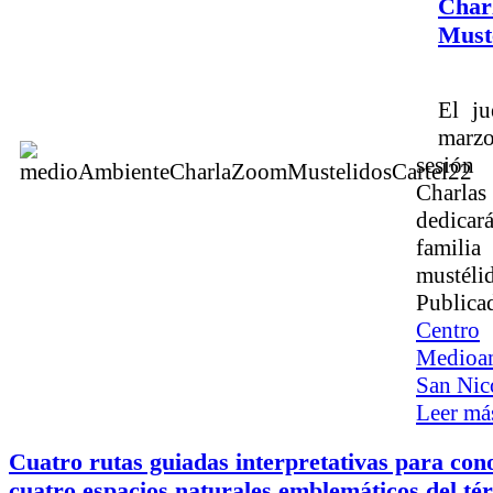
Char
Must
El ju
marz
sesió
Charlas
dedic
famili
mustéli
Publica
Centro
Medioam
San Nic
Leer más
Cuatro rutas guiadas interpretativas para con
cuatro espacios naturales emblemáticos del té