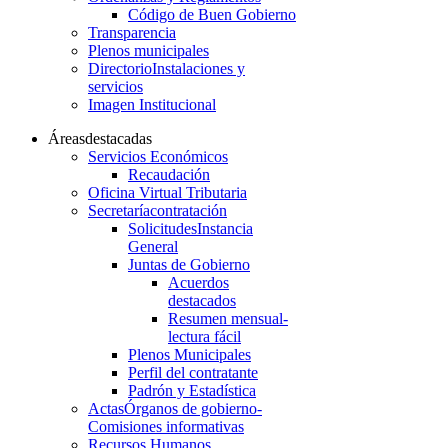
Código de Buen Gobierno
Transparencia
Plenos municipales
Directorio
Instalaciones y
servicios
Imagen Institucional
Áreas
destacadas
Servicios Económicos
Recaudación
Oficina Virtual Tributaria
Secretaría
contratación
Solicitudes
Instancia
General
Juntas de Gobierno
Acuerdos
destacados
Resumen mensual-
lectura fácil
Plenos Municipales
Perfil del contratante
Padrón y Estadística
Actas
Órganos de gobierno-
Comisiones informativas
Recursos Humanos