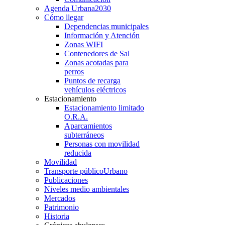
Agenda Urbana
2030
Cómo llegar
Dependencias municipales
Información y Atención
Zonas WIFI
Contenedores de Sal
Zonas acotadas para
perros
Puntos de recarga
vehículos eléctricos
Estacionamiento
Estacionamiento limitado
O.R.A.
Aparcamientos
subterráneos
Personas con movilidad
reducida
Movilidad
Transporte público
Urbano
Publicaciones
Niveles medio ambientales
Mercados
Patrimonio
Historia