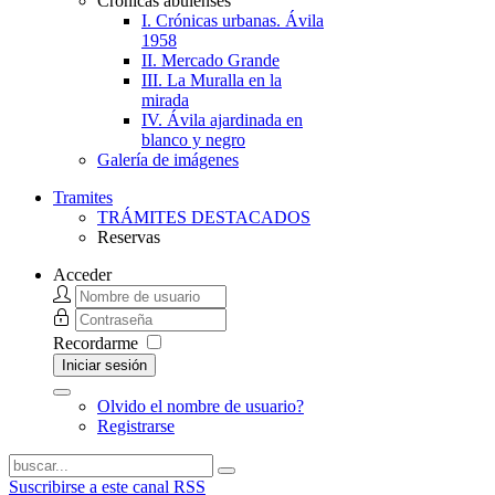
Crónicas abulenses
I. Crónicas urbanas. Ávila
1958
II. Mercado Grande
III. La Muralla en la
mirada
IV. Ávila ajardinada en
blanco y negro
Galería de imágenes
Tramites
TRÁMITES DESTACADOS
Reservas
Acceder
Recordarme
Iniciar sesión
Olvido el nombre de usuario?
Registrarse
Suscribirse a este canal RSS