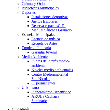
Cultura y Ocio
Bibliotecas Municipales
Deportes
Instalaciones deportivas
Juegos Escolares
Reserva espacios
C.D.
Manuel Sánchez Granado
Escuelas Municipales
Escuela de música
Escuela de Artes
Empleo e Industria
Garantía Juvenil
Medio Ambiente
Puntos de interés medio-
ambiental
Niveles medio ambientales
Centro Medioambiental
San Nicolás
C. permanentes
Urbanismo
Planeamiento Urbanístico
ARU
La Cacharra-
Seminario
Ciudadanía