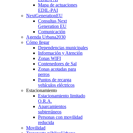
Mapa de actuaciones
EDIL-PAI
NextGenerationEU
Consultas Next
Generation EU
Comunicación
Agenda Urbana
2030
Cómo llegar
Dependencias municipales
Información y Atención
Zonas WIFI
Contenedores de Sal
Zonas acotadas para
perros
Puntos de recarga
vehículos eléctricos
Estacionamiento
Estacionamiento limitado
O.R.A.
Aparcamientos
subterráneos
Personas con movilidad
reducida
Movilidad