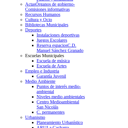
Actas
Órganos de gobierno-
Comisiones informativas
Recursos Humanos
Cultura y Ocio
Bibliotecas Municipales
Deportes
Instalaciones deportivas
Juegos Escolares
Reserva espacios
C.D.
Manuel Sánchez Granado
Escuelas Municipales
Escuela de música
Escuela de Artes
Empleo e Industria
Garantía Juvenil
Medio Ambiente
Puntos de interés medio-
ambiental
Niveles medio ambientales
Centro Medioambiental
San Nicolás
C. permanentes
Urbanismo
Planeamiento Urbanístico
ARU
La Cacharra-