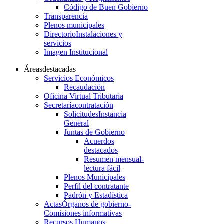
Código de Buen Gobierno
Transparencia
Plenos municipales
Directorio
Instalaciones y
servicios
Imagen Institucional
Áreas
destacadas
Servicios Económicos
Recaudación
Oficina Virtual Tributaria
Secretaría
contratación
Solicitudes
Instancia
General
Juntas de Gobierno
Acuerdos
destacados
Resumen mensual-
lectura fácil
Plenos Municipales
Perfil del contratante
Padrón y Estadística
Actas
Órganos de gobierno-
Comisiones informativas
Recursos Humanos