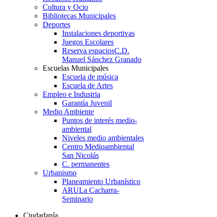
Cultura y Ocio
Bibliotecas Municipales
Deportes
Instalaciones deportivas
Juegos Escolares
Reserva espacios
C.D.
Manuel Sánchez Granado
Escuelas Municipales
Escuela de música
Escuela de Artes
Empleo e Industria
Garantía Juvenil
Medio Ambiente
Puntos de interés medio-
ambiental
Niveles medio ambientales
Centro Medioambiental
San Nicolás
C. permanentes
Urbanismo
Planeamiento Urbanístico
ARU
La Cacharra-
Seminario
Ciudadanía