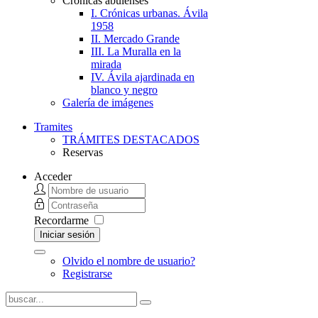
Crónicas abulenses
I. Crónicas urbanas. Ávila
1958
II. Mercado Grande
III. La Muralla en la
mirada
IV. Ávila ajardinada en
blanco y negro
Galería de imágenes
Tramites
TRÁMITES DESTACADOS
Reservas
Acceder
Recordarme
Iniciar sesión
Olvido el nombre de usuario?
Registrarse