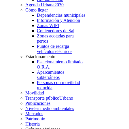
Agenda Urbana
2030
Cómo llegar
Dependencias municipales
Información y Atención
Zonas WIFI
Contenedores de Sal
Zonas acotadas para
perros
Puntos de recarga
vehículos eléctricos
Estacionamiento
Estacionamiento limitado
O.R.A.
Aparcamientos
subterráneos
Personas con movilidad
reducida
Movilidad
Transporte público
Urbano
Publicaciones
Niveles medio ambientales
Mercados
Patrimonio
Historia