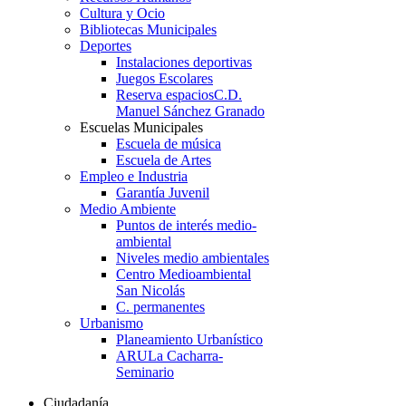
Cultura y Ocio
Bibliotecas Municipales
Deportes
Instalaciones deportivas
Juegos Escolares
Reserva espacios
C.D.
Manuel Sánchez Granado
Escuelas Municipales
Escuela de música
Escuela de Artes
Empleo e Industria
Garantía Juvenil
Medio Ambiente
Puntos de interés medio-
ambiental
Niveles medio ambientales
Centro Medioambiental
San Nicolás
C. permanentes
Urbanismo
Planeamiento Urbanístico
ARU
La Cacharra-
Seminario
Ciudadanía