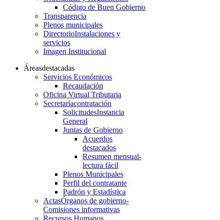
Código de Buen Gobierno
Transparencia
Plenos municipales
Directorio
Instalaciones y
servicios
Imagen Institucional
Áreas
destacadas
Servicios Económicos
Recaudación
Oficina Virtual Tributaria
Secretaría
contratación
Solicitudes
Instancia
General
Juntas de Gobierno
Acuerdos
destacados
Resumen mensual-
lectura fácil
Plenos Municipales
Perfil del contratante
Padrón y Estadística
Actas
Órganos de gobierno-
Comisiones informativas
Recursos Humanos