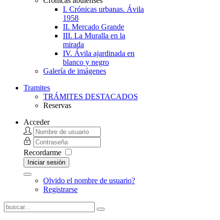
Crónicas abulenses
I. Crónicas urbanas. Ávila
1958
II. Mercado Grande
III. La Muralla en la
mirada
IV. Ávila ajardinada en
blanco y negro
Galería de imágenes
Tramites
TRÁMITES DESTACADOS
Reservas
Acceder
Recordarme
Iniciar sesión
Olvido el nombre de usuario?
Registrarse