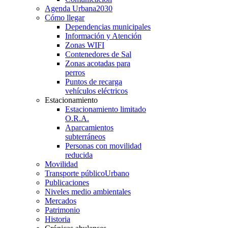
Agenda Urbana
2030
Cómo llegar
Dependencias municipales
Información y Atención
Zonas WIFI
Contenedores de Sal
Zonas acotadas para
perros
Puntos de recarga
vehículos eléctricos
Estacionamiento
Estacionamiento limitado
O.R.A.
Aparcamientos
subterráneos
Personas con movilidad
reducida
Movilidad
Transporte público
Urbano
Publicaciones
Niveles medio ambientales
Mercados
Patrimonio
Historia